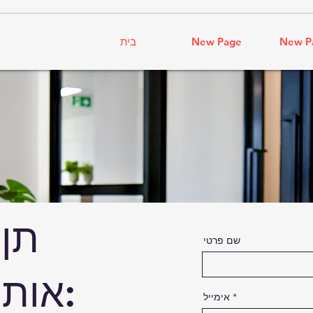
New P
New Page
בית
תן 
שם פרטי
אותך עם חיוך:
אימייל